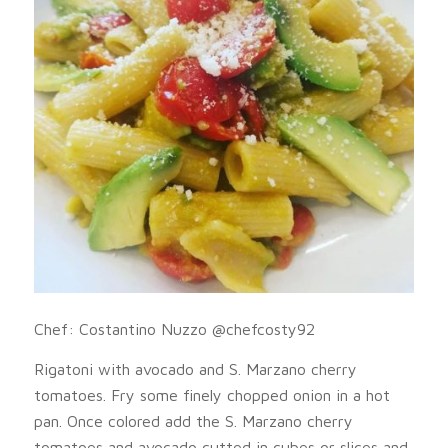
Chef: Costantino Nuzzo @chefcosty92
Rigatoni with avocado and S. Marzano cherry
tomatoes. Fry some finely chopped onion in a hot
pan. Once colored add the S. Marzano cherry
tomatoes and avocado cutted in cubes or slices and