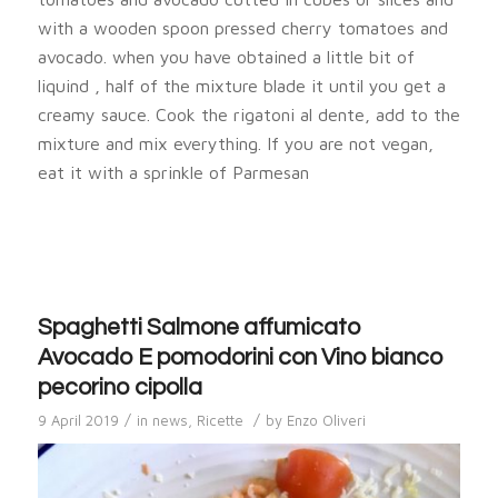
with a wooden spoon pressed cherry tomatoes and
avocado. when you have obtained a little bit of
liquind , half of the mixture blade it until you get a
creamy sauce. Cook the rigatoni al dente, add to the
mixture and mix everything. If you are not vegan,
eat it with a sprinkle of Parmesan
Spaghetti Salmone affumicato
Avocado E pomodorini con Vino bianco
pecorino cipolla
/
/
9 April 2019
in
news
,
Ricette
by
Enzo Oliveri