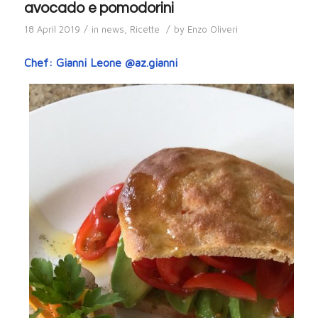
avocado e pomodorini
/
/
18 April 2019
in
news
,
Ricette
by
Enzo Oliveri
Chef: Gianni Leone @az.gianni