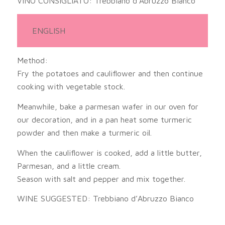
VINO CONSIGLIATO: Trebbiano d’Abruzzo Bianco
ENGLISH
Method:
Fry the potatoes and cauliflower and then continue
cooking with vegetable stock.
Meanwhile, bake a parmesan wafer in our oven for
our decoration, and in a pan heat some turmeric
powder and then make a turmeric oil.
When the cauliflower is cooked, add a little butter,
Parmesan, and a little cream.
Season with salt and pepper and mix together.
WINE SUGGESTED: Trebbiano d’Abruzzo Bianco