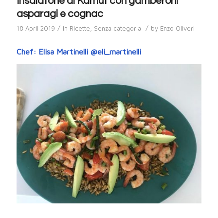
Insalatone di Kamut con gamberoni
asparagi e cognac
/
/
18 April 2019
in
Ricette
,
Senza categoria
by
Enzo Oliveri
Chef: Elisa Martinelli @eli_martinelli