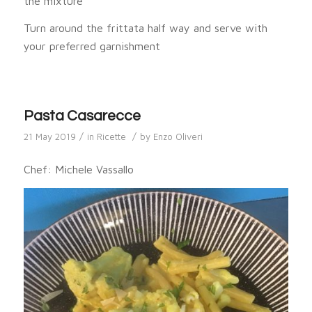
the mixture
Turn around the frittata half way and serve with
your preferred garnishment
Pasta Casarecce
/
/
21 May 2019
in
Ricette
by
Enzo Oliveri
Chef: Michele Vassallo