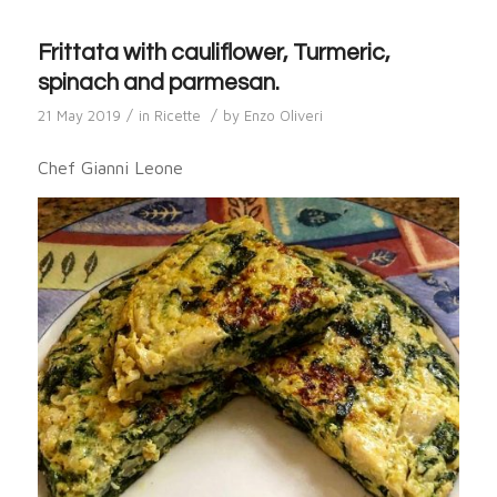
Frittata with cauliflower, Turmeric,
spinach and parmesan.
/
/
21 May 2019
in
Ricette
by
Enzo Oliveri
Chef Gianni Leone