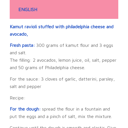
ENGLISH
Kamut ravioli stuffed with philadelphia cheese and
avocado,
Fresh pasta:
300 grams of kamut flour and 3 eggs
and salt.
The filling: 2 avocados, lemon juice, oil, salt, pepper
and 50 grams of Philadelphia cheese.
For the sauce: 3 cloves of garlic, datterini, parsley,
salt and pepper
Recipe:
For the dough:
spread the flour in a fountain and
put the eggs and a pinch of salt, mix the mixture.
Continue until the dough is smooth and elastic. Give